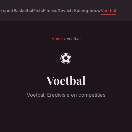
e sport
Basketbal
Fiets
Fitness
Gevecht
Spieropbouw
Voetbal
Home
› Voetbal
⚽
Voetbal
Voetbal, Eredivisie en competities